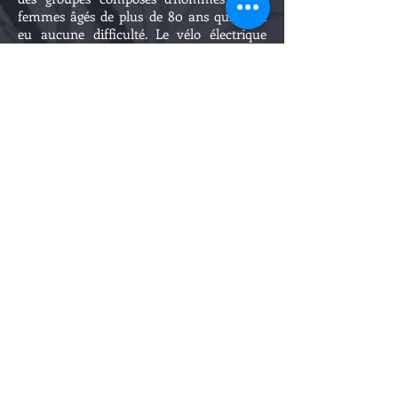
femmes âgés de plus de 80 ans qui n'ont
eu aucune difficulté. Le vélo électrique
permet à une personne dans la force de
l'âge d’aller aussi vite qu’un jeune homme
de 20 ans. Cela va permettre une cohésion
de groupe qui par ailleurs nous permettra
de gagner du temps, de nous arrêter et de
visiter un maximum de lieux mystérieux
et de partager le plus d'anecdotes possibles.
01 40 29 00 00
contact@parischarmssecrets.com
Réservez !