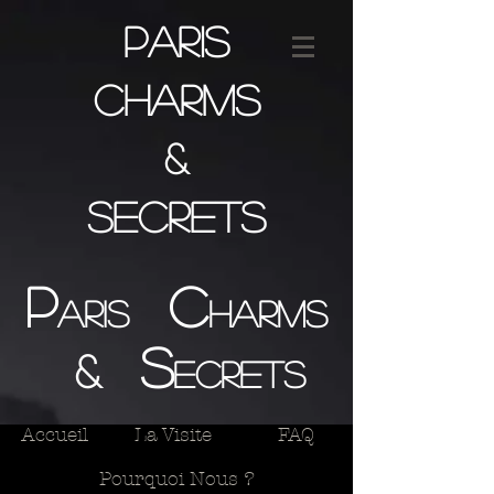
Paris
Charms
&
Secrets
P
C
aris
harms
S
&
ecrets
Accueil
La Visite
FAQ
Pourquoi Nous ?