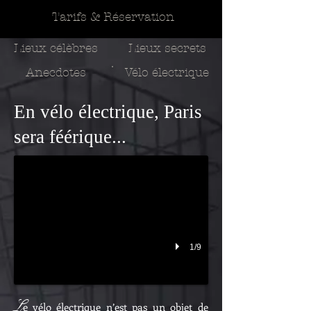
Tarifs & Réservation
Lieux célèbres
Lieux secrets
Anecdotes
Vélo électrique
En vélo électrique, Paris
sera féérique...
1/9
L
e vélo électrique n’est pas un objet de