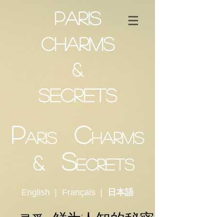
Paris
Charms
&
Secrets
P
C
aris
harms
S
&
ecrets
English
|
Français
|
日本語