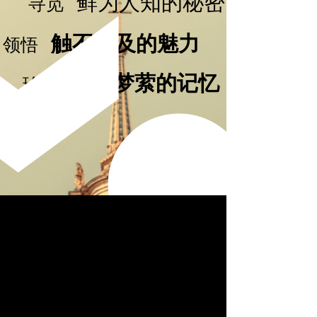
鲜为人知的秘密
寻觅
触不可及的魅力
领悟
魂牵梦萦的记忆
珍藏