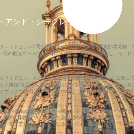
・アンド・シークレッ
クレットは、4時間の見学コースの中で名高い歴史的建造物・
一般の観光コースでは訪れない場所に皆様をご案内し、そこに
大きく異なり、ルーブル宮が今日のような美術館になる前ま
り凱旋門(星の広場)が建設された事、あるいはエッフェル塔の
ドブックで説明されている以外の新しい情報をそれぞれの場
ぞれの場所において単に見学者としてではなく、あたかも空飛
で実際に体験しているような臨場感の中での訪問を。このよう
く、現在ではパリに住んでいる人々にも忘れ去られている秘所