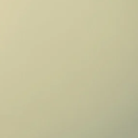
れ得ぬ
体験