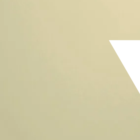
未知の世界
の