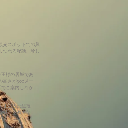
観光スポットでの興
まつわる秘話、珍し
で王様の居城であ
高さが300メー
所でご案内しなが
ぶまほうの絨毯
な見学を有名な
のようになって