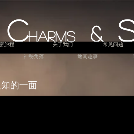
C
&
s
harms
密旅程
关于我们
常见问题
神秘角落
逸闻趣事
知的一面​