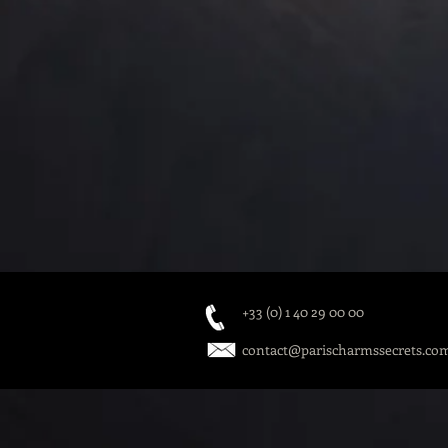
+33 (0) 1 40 29 00 00
contact@parischarmssecrets.co