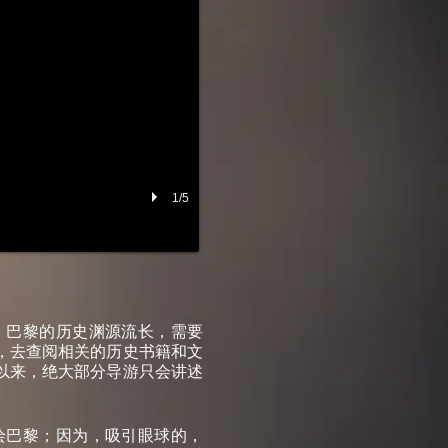
1/5
，巴黎的历史渊源流长，需要
，去查阅相关的历史书籍和文
以来，绝大部分导游只会讲述
绘巴黎；因为，吸引眼球的，