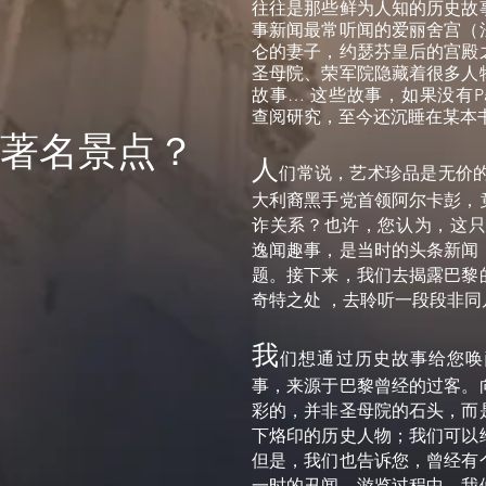
往往是那些鲜为人知的历史故
事新闻最常听闻的爱丽舍宫（
仑的妻子，约瑟芬皇后的宫殿
圣母院、荣军院隐藏着很多人
故事… 这些故事，如果没有Paris 
查阅研究，至今还沉睡在某本
著名景点？
人
们常说，艺术珍品是无价的
大利裔黑手党首领阿尔卡彭，
诈关系？也许，您认为，这只
逸闻趣事，是当时的头条新闻
题。接下来，我们去揭露巴黎
奇特之处 ，去聆听一段段非
我
们想通过历史故事给您唤
事，来源于巴黎曾经的过客。
彩的，并非圣母院的石头，而
下烙印的历史人物；我们可以
但是，我们也告诉您，曾经有
一时的丑闻。游览过程中，我