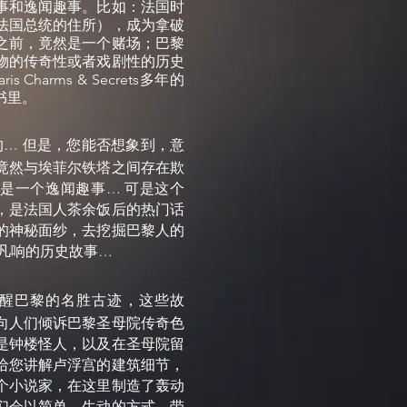
事和逸闻趣事。比如：法国时
法国总统的住所），成为拿破
之前，竟然是一个赌场；巴黎
物的传奇性或者戏剧性的历史
Charms & Secrets多年的
书里。
… 但是，您能否想象到，意
竟然与埃菲尔铁塔之间存在欺
是一个逸闻趣事… 可是这个
，是法国人茶余饭后的热门话
的神秘面纱，去挖掘巴黎人的
同凡响的历史故事…
醒巴黎的名胜古迹，这些故
向人们倾诉巴黎圣母院传奇色
是钟楼怪人，以及在圣母院留
给您讲解卢浮宫的建筑细节，
个小说家，在这里制造了轰动
们会以简单、生动的方式，带